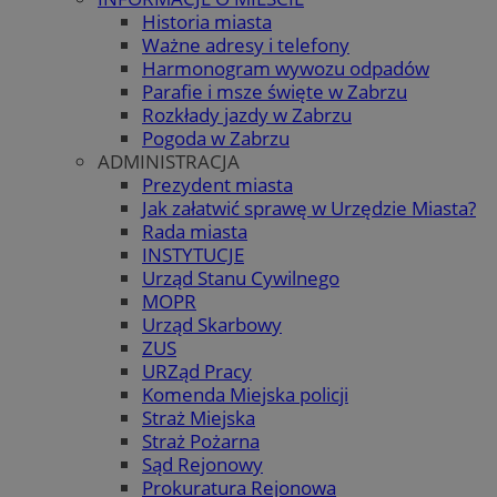
Historia miasta
Ważne adresy i telefony
Harmonogram wywozu odpadów
Parafie i msze święte w Zabrzu
Rozkłady jazdy w Zabrzu
Pogoda w Zabrzu
ADMINISTRACJA
Prezydent miasta
Jak załatwić sprawę w Urzędzie Miasta?
Rada miasta
INSTYTUCJE
Urząd Stanu Cywilnego
MOPR
Urząd Skarbowy
ZUS
URZąd Pracy
Komenda Miejska policji
Straż Miejska
Straż Pożarna
Sąd Rejonowy
Prokuratura Rejonowa