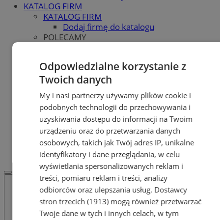
KATALOG FIRM
KATALOG FIRM
Dodaj firmę do katalogu
POLECAMY
Skup.io - Skup nieruchomości Zabrze
Skup - nieruchomosci.org
Odpowiedzialne korzystanie z
OGŁOSZENIA
OGŁOSZENIA
Twoich danych
Dodaj ogłoszenie
My i nasi partnerzy używamy plików cookie i
POLECAMY
podobnych technologii do przechowywania i
Protocol IT
Pracuj.pl - praca w Zabrzu
uzyskiwania dostępu do informacji na Twoim
Praca Zabrze
urządzeniu oraz do przetwarzania danych
REKLAMA
osobowych, takich jak Twój adres IP, unikalne
WSPÓŁPRACA
identyfikatory i dane przeglądania, w celu
wyświetlania spersonalizowanych reklam i
treści, pomiaru reklam i treści, analizy
odbiorców oraz ulepszania usług.
Dostawcy
stron trzecich (1913)
mogą również przetwarzać
Twoje dane w tych i innych celach, w tym