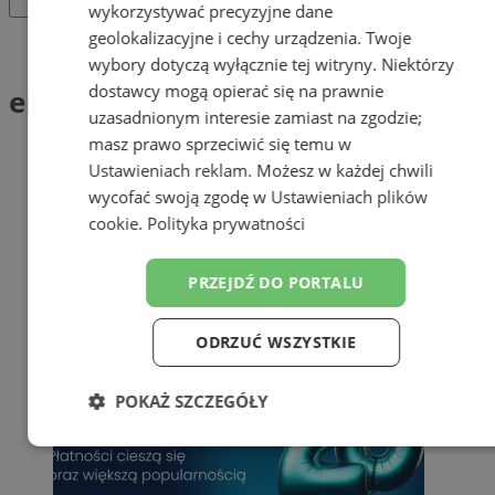
wykorzystywać precyzyjne dane
geolokalizacyjne i cechy urządzenia. Twoje
Tag: ePłatności
wybory dotyczą wyłącznie tej witryny. Niektórzy
dostawcy mogą opierać się na prawnie
ePłatności (1)
uzasadnionym interesie zamiast na zgodzie;
masz prawo sprzeciwić się temu w
Ustawieniach reklam
. Możesz w każdej chwili
wycofać swoją zgodę w
Ustawieniach plików
cookie
.
Polityka prywatności
PRZEJDŹ DO PORTALU
ODRZUĆ WSZYSTKIE
POKAŻ SZCZEGÓŁY
Niezbędne
Wydajność
Targetowanie