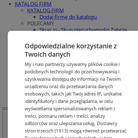
KATALOG FIRM
KATALOG FIRM
Dodaj firmę do katalogu
POLECAMY
Skup.io - Skup nieruchomości Zabrze
Skup - nieruchomosci.org
OGŁOSZENIA
Odpowiedzialne korzystanie z
OGŁOSZENIA
Twoich danych
Dodaj ogłoszenie
POLECAMY
My i nasi partnerzy używamy plików cookie i
Protocol IT
podobnych technologii do przechowywania i
Pracuj.pl - praca w Zabrzu
uzyskiwania dostępu do informacji na Twoim
Praca Zabrze
urządzeniu oraz do przetwarzania danych
REKLAMA
osobowych, takich jak Twój adres IP, unikalne
WSPÓŁPRACA
identyfikatory i dane przeglądania, w celu
wyświetlania spersonalizowanych reklam i
treści, pomiaru reklam i treści, analizy
odbiorców oraz ulepszania usług.
Dostawcy
stron trzecich (1913)
mogą również przetwarzać
Twoje dane w tych i innych celach, w tym