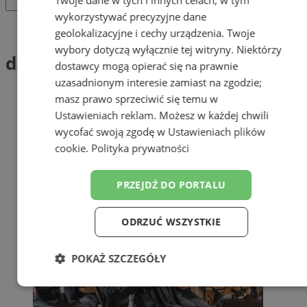
wykorzystywać precyzyjne dane
Tag: dziadek
geolokalizacyjne i cechy urządzenia. Twoje
wybory dotyczą wyłącznie tej witryny. Niektórzy
dziadek (1)
dostawcy mogą opierać się na prawnie
uzasadnionym interesie zamiast na zgodzie;
masz prawo sprzeciwić się temu w
Ustawieniach reklam
. Możesz w każdej chwili
wycofać swoją zgodę w
Ustawieniach plików
cookie
.
Polityka prywatności
PRZEJDŹ DO PORTALU
ODRZUĆ WSZYSTKIE
POKAŻ SZCZEGÓŁY
Niezbędne
Wydajność
Targetowanie