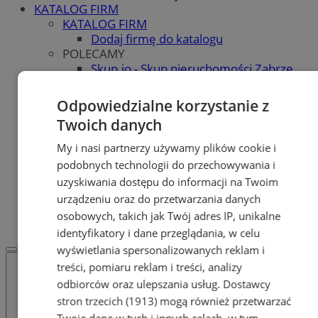
KATALOG FIRM
KATALOG FIRM
Dodaj firmę do katalogu
POLECAMY
Skup.io - Skup nieruchomości Zabrze
Skup - nieruchomosci.org
OGŁOSZENIA
Odpowiedzialne korzystanie z
OGŁOSZENIA
Twoich danych
Dodaj ogłoszenie
POLECAMY
My i nasi partnerzy używamy plików cookie i
Protocol IT
podobnych technologii do przechowywania i
Pracuj.pl - praca w Zabrzu
uzyskiwania dostępu do informacji na Twoim
Praca Zabrze
urządzeniu oraz do przetwarzania danych
REKLAMA
osobowych, takich jak Twój adres IP, unikalne
WSPÓŁPRACA
identyfikatory i dane przeglądania, w celu
wyświetlania spersonalizowanych reklam i
treści, pomiaru reklam i treści, analizy
odbiorców oraz ulepszania usług.
Dostawcy
stron trzecich (1913)
mogą również przetwarzać
Twoje dane w tych i innych celach, w tym