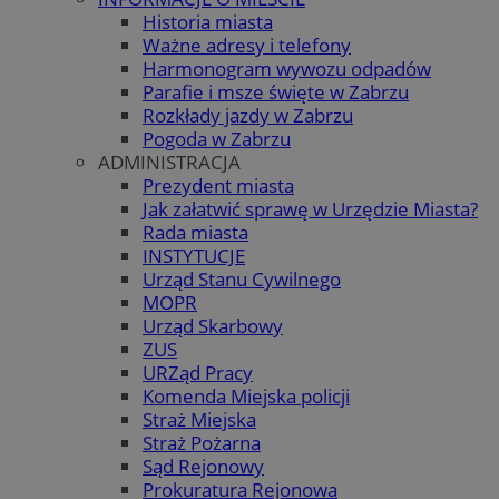
Historia miasta
Ważne adresy i telefony
Harmonogram wywozu odpadów
Parafie i msze święte w Zabrzu
Rozkłady jazdy w Zabrzu
Pogoda w Zabrzu
ADMINISTRACJA
Prezydent miasta
Jak załatwić sprawę w Urzędzie Miasta?
Rada miasta
INSTYTUCJE
Urząd Stanu Cywilnego
MOPR
Urząd Skarbowy
ZUS
URZąd Pracy
Komenda Miejska policji
Straż Miejska
Straż Pożarna
Sąd Rejonowy
Prokuratura Rejonowa