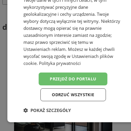
wykorzystywać precyzyjne dane
Tag: drzwi przesuwne
geolokalizacyjne i cechy urządzenia. Twoje
wybory dotyczą wyłącznie tej witryny. Niektórzy
drzwi przesuwne (1)
dostawcy mogą opierać się na prawnie
uzasadnionym interesie zamiast na zgodzie;
masz prawo sprzeciwić się temu w
Ustawieniach reklam
. Możesz w każdej chwili
wycofać swoją zgodę w
Ustawieniach plików
cookie
.
Polityka prywatności
PRZEJDŹ DO PORTALU
ODRZUĆ WSZYSTKIE
POKAŻ SZCZEGÓŁY
Niezbędne
Wydajność
Targetowanie