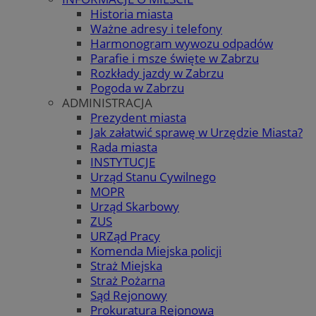
Historia miasta
Ważne adresy i telefony
Harmonogram wywozu odpadów
Parafie i msze święte w Zabrzu
Rozkłady jazdy w Zabrzu
Pogoda w Zabrzu
ADMINISTRACJA
Prezydent miasta
Jak załatwić sprawę w Urzędzie Miasta?
Rada miasta
INSTYTUCJE
Urząd Stanu Cywilnego
MOPR
Urząd Skarbowy
ZUS
URZąd Pracy
Komenda Miejska policji
Straż Miejska
Straż Pożarna
Sąd Rejonowy
Prokuratura Rejonowa