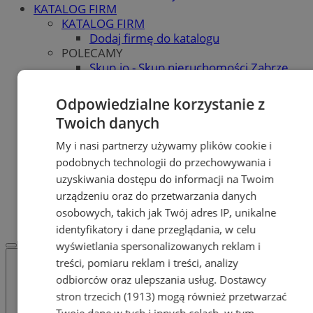
KATALOG FIRM
KATALOG FIRM
Dodaj firmę do katalogu
POLECAMY
Skup.io - Skup nieruchomości Zabrze
Skup - nieruchomosci.org
OGŁOSZENIA
Odpowiedzialne korzystanie z
OGŁOSZENIA
Twoich danych
Dodaj ogłoszenie
POLECAMY
My i nasi partnerzy używamy plików cookie i
Protocol IT
podobnych technologii do przechowywania i
Pracuj.pl - praca w Zabrzu
uzyskiwania dostępu do informacji na Twoim
Praca Zabrze
urządzeniu oraz do przetwarzania danych
REKLAMA
osobowych, takich jak Twój adres IP, unikalne
WSPÓŁPRACA
identyfikatory i dane przeglądania, w celu
wyświetlania spersonalizowanych reklam i
treści, pomiaru reklam i treści, analizy
odbiorców oraz ulepszania usług.
Dostawcy
stron trzecich (1913)
mogą również przetwarzać
Twoje dane w tych i innych celach, w tym