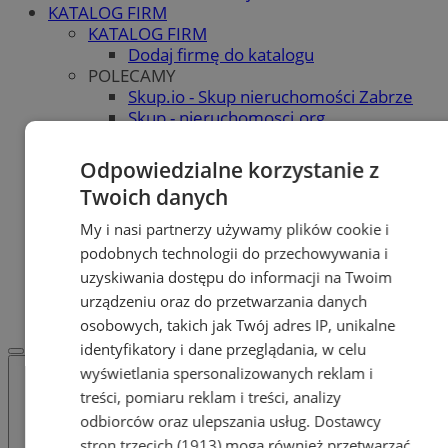
KATALOG FIRM
KATALOG FIRM
Dodaj firmę do katalogu
POLECAMY
Skup.io - Skup nieruchomości Zabrze
Skup - nieruchomosci.org
OGŁOSZENIA
OGŁOSZENIA
Odpowiedzialne korzystanie z
Dodaj ogłoszenie
Twoich danych
POLECAMY
Protocol IT
My i nasi partnerzy używamy plików cookie i
Pracuj.pl - praca w Zabrzu
podobnych technologii do przechowywania i
Praca Zabrze
uzyskiwania dostępu do informacji na Twoim
REKLAMA
urządzeniu oraz do przetwarzania danych
WSPÓŁPRACA
osobowych, takich jak Twój adres IP, unikalne
identyfikatory i dane przeglądania, w celu
wyświetlania spersonalizowanych reklam i
treści, pomiaru reklam i treści, analizy
odbiorców oraz ulepszania usług.
Dostawcy
stron trzecich (1913)
mogą również przetwarzać