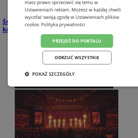
masz prawo sprzeciwić się temu w
Ustawieniach reklam
. Możesz w każdej chwili
wycofać swoją zgodę w
Ustawieniach plików
Śmiech, muzyka i emocje. Finałowa uczta
cookie
.
Polityka prywatności
kabaretowa w Domu Muzyki i Tańca
PRZEJDŹ DO PORTALU
ODRZUĆ WSZYSTKIE
POKAŻ SZCZEGÓŁY
Niezbędne
Wydajność
Targetowanie
Funkcjonalność
Niesklasyfikowane