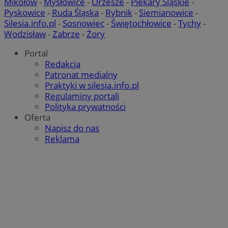
Mikołów
-
Mysłowice
-
Orzesze
-
Piekary Śląskie
-
Pyskowice
-
Ruda Śląska
-
Rybnik
-
Siemianowice
-
Silesia.info.pl
-
Sosnowiec
-
Świętochłowice
-
Tychy
-
Wodzisław
-
Zabrze
-
Żory
CookieScriptConsent
4 tygodnie 2 dni
CookieScript
zabrze.com.pl
Portal
Redakcja
Patronat medialny
Praktyki w silesia.info.pl
Regulaminy portali
Polityka prywatności
Oferta
Napisz do nas
Reklama
VISITOR_PRIVACY_METADATA
5 miesięcy 4
YouTube
tygodnie
.youtube.com