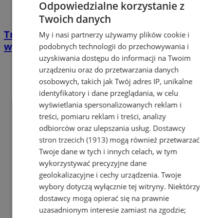
Odpowiedzialne korzystanie z
Twoich danych
Transport GZM: większa elastyczność,
My i nasi partnerzy używamy plików cookie i
wydłużony czas ważności biletów
podobnych technologii do przechowywania i
uzyskiwania dostępu do informacji na Twoim
urządzeniu oraz do przetwarzania danych
osobowych, takich jak Twój adres IP, unikalne
identyfikatory i dane przeglądania, w celu
wyświetlania spersonalizowanych reklam i
treści, pomiaru reklam i treści, analizy
odbiorców oraz ulepszania usług.
Dostawcy
stron trzecich (1913)
mogą również przetwarzać
Twoje dane w tych i innych celach, w tym
wykorzystywać precyzyjne dane
geolokalizacyjne i cechy urządzenia. Twoje
wybory dotyczą wyłącznie tej witryny. Niektórzy
dostawcy mogą opierać się na prawnie
uzasadnionym interesie zamiast na zgodzie;