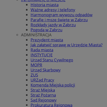
Historia miasta
Ważne adresy i telefony
Harmonogram wywozu odpadów
Parafie i msze święte w Zabrzu
Rozkłady jazdy w Zabrzu
Pogoda w Zabrzu
ADMINISTRACJA
Prezydent miasta
Jak załatwić sprawę w Urzędzie Miasta?
Rada miasta
INSTYTUCJE
Urząd Stanu Cywilnego
MOPR
Urząd Skarbowy
ZUS
URZąd Pracy
Komenda Miejska policji
Straż Miejska
Straż Pożarna
Sąd Rejonowy
Prokuratura Rejonowa