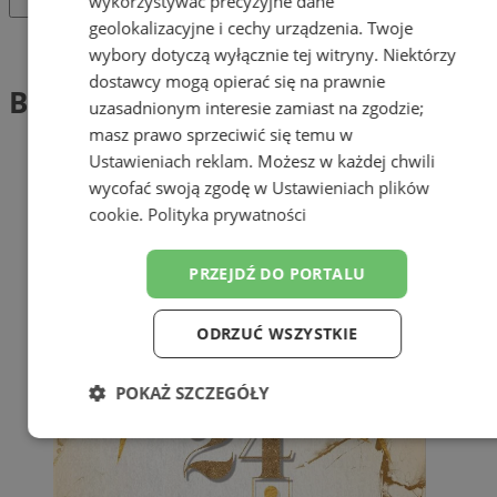
wykorzystywać precyzyjne dane
geolokalizacyjne i cechy urządzenia. Twoje
Tag: Bal Sportowca
wybory dotyczą wyłącznie tej witryny. Niektórzy
dostawcy mogą opierać się na prawnie
Bal Sportowca (1)
uzasadnionym interesie zamiast na zgodzie;
masz prawo sprzeciwić się temu w
Ustawieniach reklam
. Możesz w każdej chwili
wycofać swoją zgodę w
Ustawieniach plików
cookie
.
Polityka prywatności
PRZEJDŹ DO PORTALU
ODRZUĆ WSZYSTKIE
POKAŻ SZCZEGÓŁY
Niezbędne
Wydajność
Targetowanie