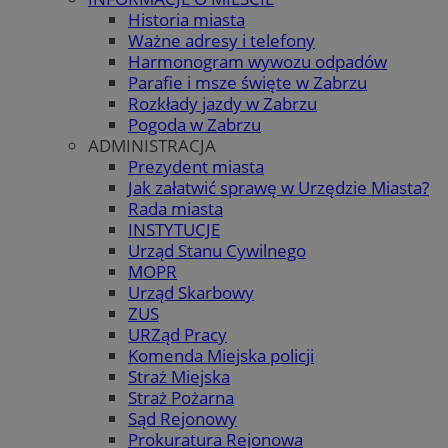
Historia miasta
Ważne adresy i telefony
Harmonogram wywozu odpadów
Parafie i msze święte w Zabrzu
Rozkłady jazdy w Zabrzu
Pogoda w Zabrzu
ADMINISTRACJA
Prezydent miasta
Jak załatwić sprawę w Urzędzie Miasta?
Rada miasta
INSTYTUCJE
Urząd Stanu Cywilnego
MOPR
Urząd Skarbowy
ZUS
URZąd Pracy
Komenda Miejska policji
Straż Miejska
Straż Pożarna
Sąd Rejonowy
Prokuratura Rejonowa