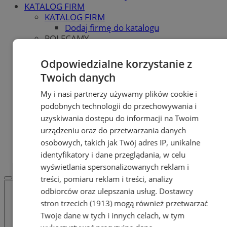
KATALOG FIRM
KATALOG FIRM
Dodaj firmę do katalogu
POLECAMY
Skup.io - Skup nieruchomości Zabrze
Skup - nieruchomosci.org
Odpowiedzialne korzystanie z
OGŁOSZENIA
Twoich danych
OGŁOSZENIA
Dodaj ogłoszenie
My i nasi partnerzy używamy plików cookie i
POLECAMY
podobnych technologii do przechowywania i
Protocol IT
uzyskiwania dostępu do informacji na Twoim
Pracuj.pl - praca w Zabrzu
urządzeniu oraz do przetwarzania danych
Praca Zabrze
osobowych, takich jak Twój adres IP, unikalne
REKLAMA
identyfikatory i dane przeglądania, w celu
WSPÓŁPRACA
wyświetlania spersonalizowanych reklam i
treści, pomiaru reklam i treści, analizy
odbiorców oraz ulepszania usług.
Dostawcy
stron trzecich (1913)
mogą również przetwarzać
Twoje dane w tych i innych celach, w tym