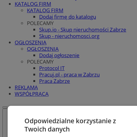
KATALOG FIRM
KATALOG FIRM
Dodaj firmę do katalogu
POLECAMY
Skup.io - Skup nieruchomości Zabrze
Skup - nieruchomosci.org
OGŁOSZENIA
OGŁOSZENIA
Dodaj ogłoszenie
POLECAMY
Protocol IT
Pracuj.pl - praca w Zabrzu
Praca Zabrze
REKLAMA
WSPÓŁPRACA
Odpowiedzialne korzystanie z
Twoich danych