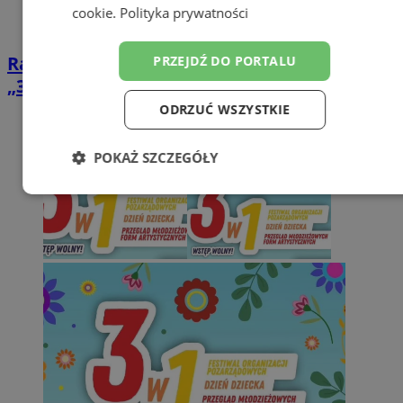
cookie
.
Polityka prywatności
Radość, muzyka i piana party! Festiwal
PRZEJDŹ DO PORTALU
„3w1” już za nami [FOTO]
ODRZUĆ WSZYSTKIE
POKAŻ SZCZEGÓŁY
Niezbędne
Wydajność
Targetowanie
Funkcjonalność
Niesklasyfikowane
Niezbędne
Wydajność
Targetowanie