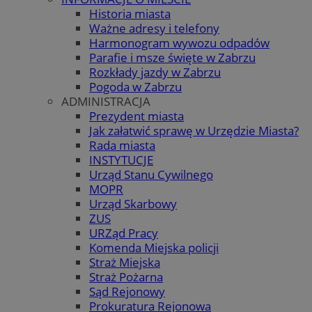
Historia miasta
Ważne adresy i telefony
Harmonogram wywozu odpadów
Parafie i msze święte w Zabrzu
Rozkłady jazdy w Zabrzu
Pogoda w Zabrzu
ADMINISTRACJA
Prezydent miasta
Jak załatwić sprawę w Urzędzie Miasta?
Rada miasta
INSTYTUCJE
Urząd Stanu Cywilnego
MOPR
Urząd Skarbowy
ZUS
URZąd Pracy
Komenda Miejska policji
Straż Miejska
Straż Pożarna
Sąd Rejonowy
Prokuratura Rejonowa