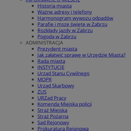
Historia miasta
Ważne adresy i telefony
Harmonogram wywozu odpadów
Parafie i msze święte w Zabrzu
Rozkłady jazdy w Zabrzu
Pogoda w Zabrzu
ADMINISTRACJA
Prezydent miasta
Jak załatwić sprawę w Urzędzie Miasta?
Rada miasta
INSTYTUCJE
Urząd Stanu Cywilnego
MOPR
Urząd Skarbowy
ZUS
URZąd Pracy
Komenda Miejska policji
Straż Miejska
Straż Pożarna
Sąd Rejonowy
Prokuratura Rejonowa