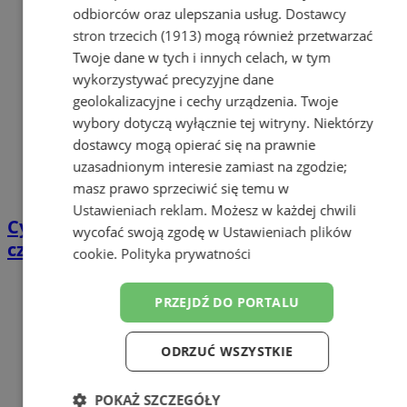
odbiorców oraz ulepszania usług.
Dostawcy
stron trzecich (1913)
mogą również przetwarzać
Twoje dane w tych i innych celach, w tym
wykorzystywać precyzyjne dane
geolokalizacyjne i cechy urządzenia. Twoje
wybory dotyczą wyłącznie tej witryny. Niektórzy
dostawcy mogą opierać się na prawnie
uzasadnionym interesie zamiast na zgodzie;
masz prawo sprzeciwić się temu w
Ustawieniach reklam
. Możesz w każdej chwili
Cyfrowy przegląd przedtrasowy: co mówią
wycofać swoją zgodę w
Ustawieniach plików
czujniki TPMS i diagnostyka pokładowa?
cookie
.
Polityka prywatności
PRZEJDŹ DO PORTALU
ODRZUĆ WSZYSTKIE
POKAŻ SZCZEGÓŁY