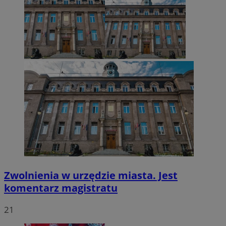
VISITOR_PRIVACY_METADATA
5 miesięcy 4
YouTube
tygodnie
.youtube.com
Zwolnienia w urzędzie miasta. Jest
komentarz magistratu
21