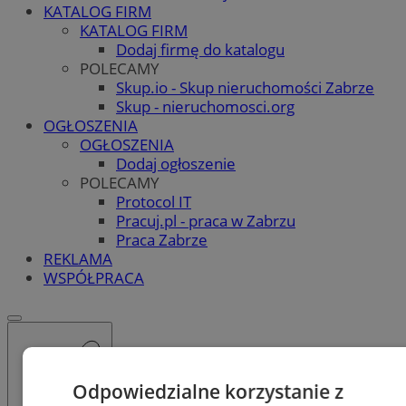
KATALOG FIRM
KATALOG FIRM
Dodaj firmę do katalogu
POLECAMY
Skup.io - Skup nieruchomości Zabrze
Skup - nieruchomosci.org
OGŁOSZENIA
OGŁOSZENIA
Dodaj ogłoszenie
POLECAMY
Protocol IT
Pracuj.pl - praca w Zabrzu
Praca Zabrze
REKLAMA
WSPÓŁPRACA
Odpowiedzialne korzystanie z