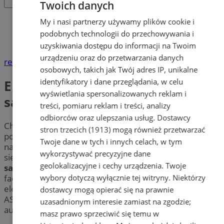
Twoich danych
Katalog firm
My i nasi partnerzy używamy plików cookie i
Motoryzacja
podobnych technologii do przechowywania i
Elektromechanika i elektronika samochodowa
uzyskiwania dostępu do informacji na Twoim
urządzeniu oraz do przetwarzania danych
reklama
osobowych, takich jak Twój adres IP, unikalne
identyfikatory i dane przeglądania, w celu
Elektromechanika i elektronika
wyświetlania spersonalizowanych reklam i
samochodowa
treści, pomiaru reklam i treści, analizy
odbiorców oraz ulepszania usług.
Dostawcy
Chcesz skorzystać z komputerowej diagnostyki
stron trzecich (1913)
mogą również przetwarzać
pojazdów? Układ elektroniczny w Twoim aucie wymaga
Twoje dane w tych i innych celach, w tym
naprawy? Sprawdź warsztaty, które na co dzień zajmują
wykorzystywać precyzyjne dane
się
elektromechaniką oraz elektroniką
geolokalizacyjne i cechy urządzenia. Twoje
samochodową
w mieście Zabrze. Skorzystaj z oferty
wybory dotyczą wyłącznie tej witryny. Niektórzy
fachowców w Zabrzu w zakresie takich usług jak:
elektroniczne regulacje silników, naprawa układów ABS,
dostawcy mogą opierać się na prawnie
ASR oraz naprawa instalacji elektrycznych. Oddaj swoje
uzasadnionym interesie zamiast na zgodzie;
auto w ręce profesjonalisty w okolicy Zabrza.
masz prawo sprzeciwić się temu w