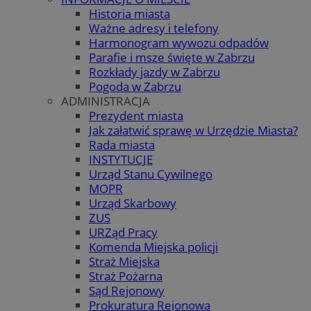
Historia miasta
Ważne adresy i telefony
Harmonogram wywozu odpadów
Parafie i msze święte w Zabrzu
Rozkłady jazdy w Zabrzu
Pogoda w Zabrzu
ADMINISTRACJA
Prezydent miasta
Jak załatwić sprawę w Urzędzie Miasta?
Rada miasta
INSTYTUCJE
Urząd Stanu Cywilnego
MOPR
Urząd Skarbowy
ZUS
URZąd Pracy
Komenda Miejska policji
Straż Miejska
Straż Pożarna
Sąd Rejonowy
Prokuratura Rejonowa