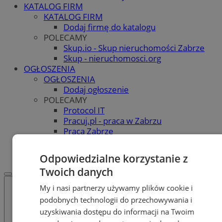
KATALOG FIRM
KATALOG FIRM
Dodaj firmę do katalogu
POLECAMY
Skup.io - Skup nieruchomości Zabrze
Skup - nieruchomosci.org
OGŁOSZENIA
OGŁOSZENIA
Dodaj ogłoszenie
POLECAMY
Protocol IT
Pracuj.pl - praca w Zabrzu
Praca Zabrze
REKLAMA
WSPÓŁPRACA
Odpowiedzialne korzystanie z
Twoich danych
My i nasi partnerzy używamy plików cookie i
podobnych technologii do przechowywania i
uzyskiwania dostępu do informacji na Twoim