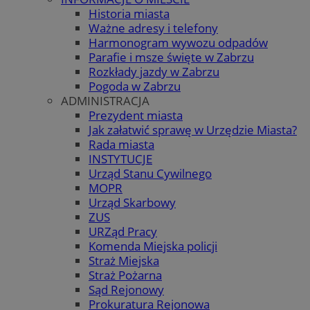
Historia miasta
Ważne adresy i telefony
Harmonogram wywozu odpadów
Parafie i msze święte w Zabrzu
Rozkłady jazdy w Zabrzu
Pogoda w Zabrzu
ADMINISTRACJA
Prezydent miasta
Jak załatwić sprawę w Urzędzie Miasta?
Rada miasta
INSTYTUCJE
Urząd Stanu Cywilnego
MOPR
Urząd Skarbowy
ZUS
URZąd Pracy
Komenda Miejska policji
Straż Miejska
Straż Pożarna
Sąd Rejonowy
Prokuratura Rejonowa