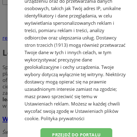
urządzeniu oraz do przetwarzania danych
osobowych, takich jak Twój adres IP, unikalne
Katalog firm
identyfikatory i dane przeglądania, w celu
Finanse, Prawo, Ubezpieczenia
wyświetlania spersonalizowanych reklam i
Leasing
treści, pomiaru reklam i treści, analizy
reklama
odbiorców oraz ulepszania usług.
Dostawcy
stron trzecich (1913)
mogą również przetwarzać
Leasing
Twoje dane w tych i innych celach, w tym
wykorzystywać precyzyjne dane
Sprawdź
leasing
w Zabrzu. Znajdź profesjonalne
geolokalizacyjne i cechy urządzenia. Twoje
placówki w mieście Zabrze oferujące nie tylko najlepsze
wybory dotyczą wyłącznie tej witryny. Niektórzy
oferty
leasingu samochodów
osobowych i
dostawcy mogą opierać się na prawnie
ciężarowych, ale również fachowe doradztwo w
uzasadnionym interesie zamiast na zgodzie;
zakresie udzielania kredytów. Najkorzystniejszy
masz prawo sprzeciwić się temu w
leasing
jest na wyciągnięcie ręki – wybierz swoją firmę
Ustawieniach reklam
. Możesz w każdej chwili
w Zabrzu.
wycofać swoją zgodę w
Ustawieniach plików
Wojciech Chęciński
cookie
.
Polityka prywatności
Świętojańska, 44-100 Gliwice
PRZEJDŹ DO PORTALU