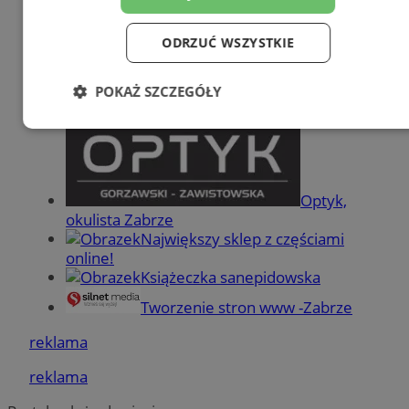
Dodaj firmę
ODRZUĆ WSZYSTKIE
Pozostałe firmy w kategorii
POKAŻ SZCZEGÓŁY
reklama
Niezbędne
Wydajność
Targetowanie
Optyk,
Funkcjonalność
Niesklasyfikowane
okulista Zabrze
Największy sklep z częściami
online!
Książeczka sanepidowska
Tworzenie stron www -Zabrze
Niezbędne
Wydajność
Targetowanie
reklama
Funkcjonalność
Niesklasyfikowane
reklama
Niezbędne pliki cookie umożliwiają korzystanie z
podstawowych funkcji strony internetowej, takich jak