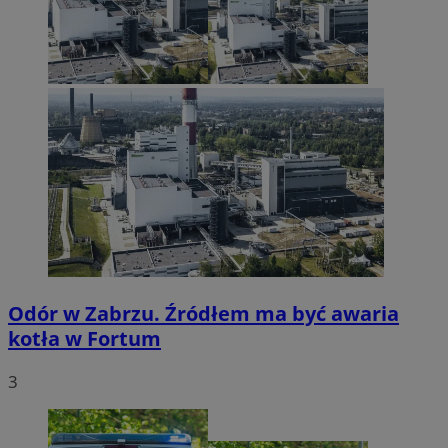
Odór w Zabrzu. Źródłem ma być awaria
kotła w Fortum
3