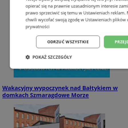
opierać się na prawnie uzasadnionym interesie zami
prawo sprzeciwić się temu w
Ustawieniach reklam
.
chwili wycofać swoją zgodę w
Ustawieniach plików 
prywatności
ODRZUĆ WSZYSTKIE
PRZEJ
POKAŻ SZCZEGÓŁY
Niezbędne
Wydajność
Targetowani
Wakacyjny wypoczynek nad Bałtykiem w
Niesklasyfikowane
domkach Szmaragdowe Morze