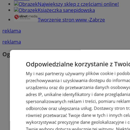
Największy sklep z częściami online!
Książeczka sanepidowska
Tworzenie stron www -Zabrze
reklama
reklama
Ogłoszenia
Odpowiedzialne korzystanie z Twoi
My i nasi partnerzy używamy plików cookie i podob
przechowywania i uzyskiwania dostępu do informac
urządzeniu oraz do przetwarzania danych osobowych
adres IP, unikalne identyfikatory i dane przeglądani
spersonalizowanych reklam i treści, pomiaru reklam i
odbiorców oraz ulepszania usług.
Dostawcy stron tr
również przetwarzać Twoje dane w tych i innych cel
wykorzystywać precyzyjne dane geolokalizacyjne i c
Twoje wybory dotyczą wyłącznie tej witryny. Niekt