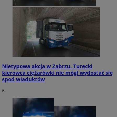
Nietypowa akcja w Zabrzu. Turecki
kierowca ciężarówki nie mógł wydostać się
spod wiaduktów
6