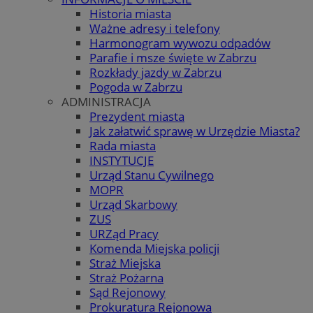
Historia miasta
Ważne adresy i telefony
Harmonogram wywozu odpadów
Parafie i msze święte w Zabrzu
Rozkłady jazdy w Zabrzu
Pogoda w Zabrzu
ADMINISTRACJA
Prezydent miasta
Jak załatwić sprawę w Urzędzie Miasta?
Rada miasta
INSTYTUCJE
Urząd Stanu Cywilnego
MOPR
Urząd Skarbowy
ZUS
URZąd Pracy
Komenda Miejska policji
Straż Miejska
Straż Pożarna
Sąd Rejonowy
Prokuratura Rejonowa