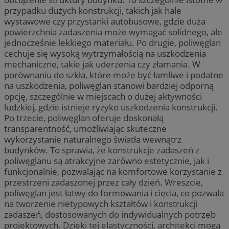
przypadku dużych konstrukcji, takich jak hale
wystawowe czy przystanki autobusowe, gdzie duża
powierzchnia zadaszenia może wymagać solidnego, ale
jednocześnie lekkiego materiału. Po drugie, poliwęglan
cechuje się wysoką wytrzymałością na uszkodzenia
mechaniczne, takie jak uderzenia czy złamania. W
porównaniu do szkła, które może być łamliwe i podatne
na uszkodzenia, poliwęglan stanowi bardziej odporną
opcję, szczególnie w miejscach o dużej aktywności
ludzkiej, gdzie istnieje ryzyko uszkodzenia konstrukcji.
Po trzecie, poliwęglan oferuje doskonałą
transparentność, umożliwiając skuteczne
wykorzystanie naturalnego światła wewnątrz
budynków. To sprawia, że konstrukcje zadaszeń z
poliwęglanu są atrakcyjne zarówno estetycznie, jak i
funkcjonalnie, pozwalając na komfortowe korzystanie z
przestrzeni zadaszonej przez cały dzień. Wreszcie,
poliwęglan jest łatwy do formowania i cięcia, co pozwala
na tworzenie nietypowych kształtów i konstrukcji
zadaszeń, dostosowanych do indywidualnych potrzeb
projektowych. Dzięki tej elastyczności, architekci mogą