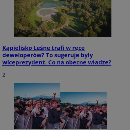
Kąpielisko Leśne trafi w ręce
deweloperów? To sugeruje były
wiceprezydent. Co na obecne władze?
2