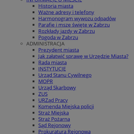
Historia miasta
Ważne adresy i telefony
Harmonogram wywozu odpadów
Parafie i msze święte w Zabrzu
Rozkłady jazdy w Zabrzu
Pogoda w Zabrzu
ADMINISTRACJA
Prezydent miasta
Jak załatwić sprawę w Urzędzie Miasta?
Rada miasta
INSTYTUCJE
Urząd Stanu Cywilnego
MOPR
Urząd Skarbowy
ZUS
URZąd Pracy
Komenda Miejska policji
Straż Miejska
Straż Pożarna
Sąd Rejonowy
Prokuratura Rejonowa