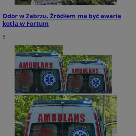
Odór w Zabrzu. Źródłem ma być awaria
kotła w Fortum
3