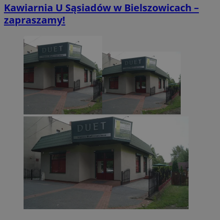
Kawiarnia U Sąsiadów w Bielszowicach –
zapraszamy!
CookieScriptConsent
4 tygodnie 2 dn
CookieScript
zabrze.com.pl
VISITOR_PRIVACY_METADATA
5 miesięcy 4
YouTube
tygodnie
.youtube.com