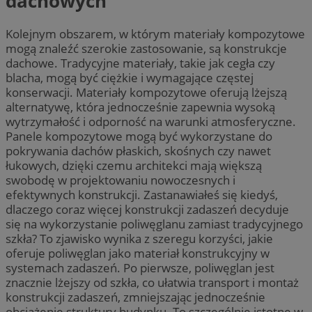
dachowych
Kolejnym obszarem, w którym materiały kompozytowe
mogą znaleźć szerokie zastosowanie, są konstrukcje
dachowe. Tradycyjne materiały, takie jak cegła czy
blacha, mogą być ciężkie i wymagające częstej
konserwacji. Materiały kompozytowe oferują lżejszą
alternatywę, która jednocześnie zapewnia wysoką
wytrzymałość i odporność na warunki atmosferyczne.
Panele kompozytowe mogą być wykorzystane do
pokrywania dachów płaskich, skośnych czy nawet
łukowych, dzięki czemu architekci mają większą
swobodę w projektowaniu nowoczesnych i
efektywnych konstrukcji. Zastanawiałeś się kiedyś,
dlaczego coraz więcej konstrukcji zadaszeń decyduje
się na wykorzystanie poliwęglanu zamiast tradycyjnego
szkła? To zjawisko wynika z szeregu korzyści, jakie
oferuje poliwęglan jako materiał konstrukcyjny w
systemach zadaszeń. Po pierwsze, poliwęglan jest
znacznie lżejszy od szkła, co ułatwia transport i montaż
konstrukcji zadaszeń, zmniejszając jednocześnie
obciążenie struktury budynku. To szczególnie istotne w