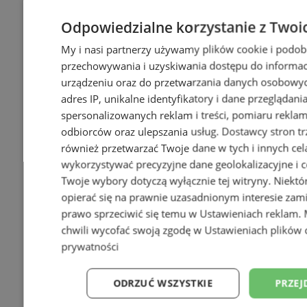
Odpowiedzialne korzystanie z Twoi
My i nasi partnerzy używamy plików cookie i podob
przechowywania i uzyskiwania dostępu do informac
urządzeniu oraz do przetwarzania danych osobowych
adres IP, unikalne identyfikatory i dane przeglądani
spersonalizowanych reklam i treści, pomiaru reklam i
odbiorców oraz ulepszania usług.
Dostawcy stron tr
również przetwarzać Twoje dane w tych i innych cel
wykorzystywać precyzyjne dane geolokalizacyjne i c
Twoje wybory dotyczą wyłącznie tej witryny. Niekt
opierać się na prawnie uzasadnionym interesie zami
prawo sprzeciwić się temu w
Ustawieniach reklam
.
chwili wycofać swoją zgodę w
Ustawieniach plików 
prywatności
ODRZUĆ WSZYSTKIE
PRZEJ