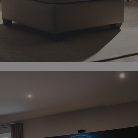
ator sesji.
ator sesji.
ator sesji.
 ludzi i botów. Jest
j, ponieważ
tów na temat
j.
 ludzi i botów. Jest
j, ponieważ
tów na temat
j.
usługę Cookie-
rencji dotyczących
est to konieczne,
działał poprawnie.
cje o zgodzie
h dotyczących
tryny. Rejestruje
ci i ustawień
ie w kolejnych
nie musi ponownie
 zwiększa wygodę i
ych.