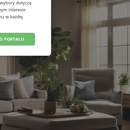
 wybory dotyczą
nym interesie
sz w każdej
DO PORTALU
esklasyfikowane
ane
owanie użytkownika i
j.