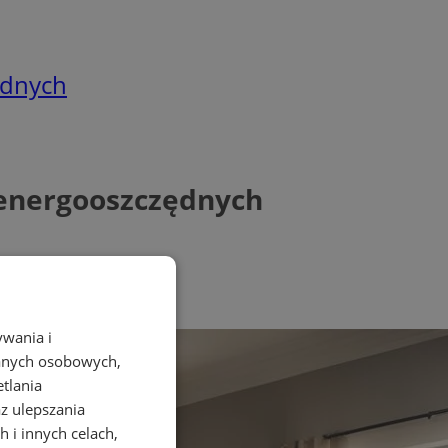
ędnych
 energooszczędnych
ywania i
danych osobowych,
etlania
az ulepszania
 i innych celach,