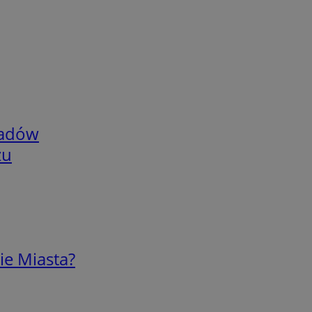
adów
zu
ie Miasta?