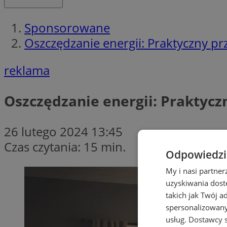
Sponsorowane
Oszczędzanie energii: Praktyczny 
reklama
Oszczędzanie energii: Praktyc
26 lutego 2024 13:45
Czas czytania: 15 min.
Odpowiedzia
My i nasi partne
uzyskiwania dost
takich jak Twój a
spersonalizowanyc
usług.
Dostawcy s