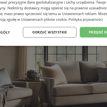
wać precyzyjne dane geolokalizacyjne i cechy urządzenia. Twoje
tryny. Niektórzy dostawcy mogą opierać się na prawnie uzasadnio
ie; masz prawo sprzeciwić się temu w
Ustawieniach reklam
. Może
woją zgodę w
Ustawieniach plików cookie
.
Polityka prywatności
EGÓŁY
ODRZUĆ WSZYSTKIE
PRZEJDŹ 
Wydajność
Targetowanie
Funkcjonalność
Ni
ezbędne
Wydajność
Targetowanie
Funkcjonalność
Niesklasyfikow
ie umożliwiają korzystanie z podstawowych funkcji strony internetowej, takich jak log
Bez niezbędnych plików cookie nie można prawidłowo korzystać ze strony internetowe
Provider
/
Okres
Opis
Domena
przechowywania