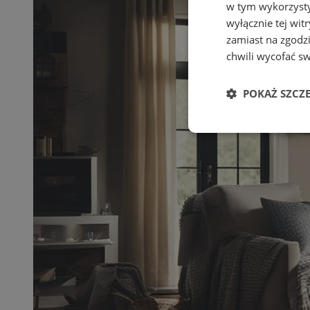
w tym wykorzysty
wyłącznie tej wi
zamiast na zgodz
chwili wycofać s
POKAŻ SZCZ
Niezbędne
Ni
Niezbędne pliki cook
zarządzanie kontem. 
Nazwa