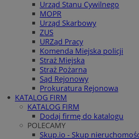
Urząd Stanu Cywilnego
MOPR
Urząd Skarbowy
ZUS
URZąd Pracy
Komenda Miejska policji
Straż Miejska
Straż Pożarna
Sąd Rejonowy
Prokuratura Rejonowa
KATALOG FIRM
KATALOG FIRM
Dodaj firmę do katalogu
POLECAMY
Skup.io - Skup nieruchomośc