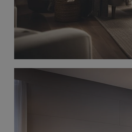
SessID
QeSessID
MvSessID
__cf_bm
__cf_bm
CookieScriptConse
VISITOR_PRIVACY_