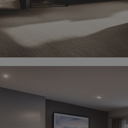
zabrze.com.pl
1 rok
Ten plik cookie przechowuje identyfik
zabrze.com.pl
1 rok
Ten plik cookie przechowuje identyfik
zabrze.com.pl
1 rok
Ten plik cookie przechowuje identyfik
29 minut 53
Ten plik cookie służy do rozróżniania
Cloudflare
sekundy
to korzystne dla strony internetowe
Inc.
umożliwia tworzenie ważnych rapor
.x.com
korzystania z jej witryny internetowe
29 minut 55
Ten plik cookie służy do rozróżniania
Cloudflare
sekund
to korzystne dla strony internetowe
Inc.
umożliwia tworzenie ważnych rapor
.twitter.com
korzystania z jej witryny internetowe
nt
4 tygodnie 2 dni
Ten plik cookie jest używany przez 
CookieScript
Script.com do zapamiętywania prefe
zabrze.com.pl
zgody użytkownika na pliki cookie. J
aby baner cookie Cookie-Script.com 
Google Privacy Policy
METADATA
5 miesięcy 4
Ten plik cookie przechowuje informa
YouTube
tygodnie
użytkownika oraz jego preferencjac
.youtube.com
prywatności podczas korzystania z wi
wybory dotyczące polityki prywatnoś
zgody, zapewniając ich przestrzegan
wizytach. Dzięki temu użytkownik 
konfigurować swoich preferencji, co
zgodność z regulacjami ochrony dan