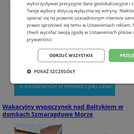
wykorzystywać precyzyjne dane geolokalizacyjne i c
Twoje wybory dotyczą wyłącznie tej witryny. Niekt
opierać się na prawnie uzasadnionym interesie zami
prawo sprzeciwić się temu w
Ustawieniach reklam
.
chwili wycofać swoją zgodę w
Ustawieniach plików 
prywatności
ODRZUĆ WSZYSTKIE
PRZEJ
POKAŻ SZCZEGÓŁY
Niezbędne
Wydajność
Targetowani
Wakacyjny wypoczynek nad Bałtykiem w
Niesklasyfikowane
domkach Szmaragdowe Morze