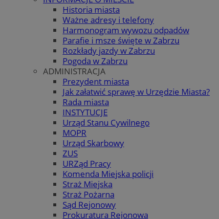
Historia miasta
Ważne adresy i telefony
Harmonogram wywozu odpadów
Parafie i msze święte w Zabrzu
Rozkłady jazdy w Zabrzu
Pogoda w Zabrzu
ADMINISTRACJA
Prezydent miasta
Jak załatwić sprawę w Urzędzie Miasta?
Rada miasta
INSTYTUCJE
Urząd Stanu Cywilnego
MOPR
Urząd Skarbowy
ZUS
URZąd Pracy
Komenda Miejska policji
Straż Miejska
Straż Pożarna
Sąd Rejonowy
Prokuratura Rejonowa