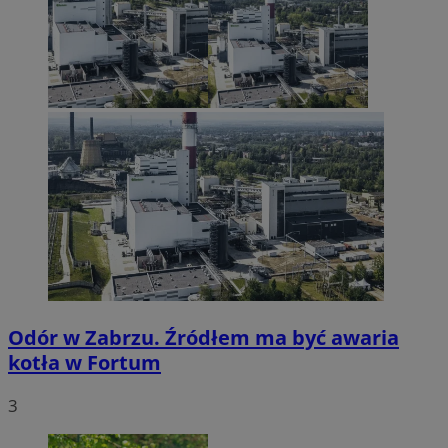
Odór w Zabrzu. Źródłem ma być awaria
kotła w Fortum
3