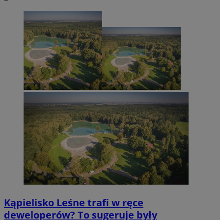
Kąpielisko Leśne trafi w ręce
deweloperów? To sugeruje były