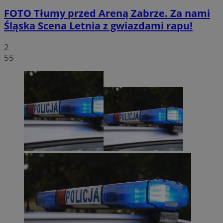
FOTO
Tłumy przed Areną Zabrze. Za nami
Śląska Scena Letnia z gwiazdami rapu!
2
55