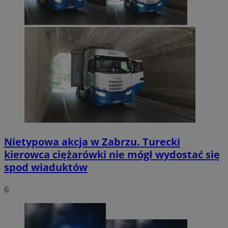
Nietypowa akcja w Zabrzu. Turecki
kierowca ciężarówki nie mógł wydostać się
spod wiaduktów
6