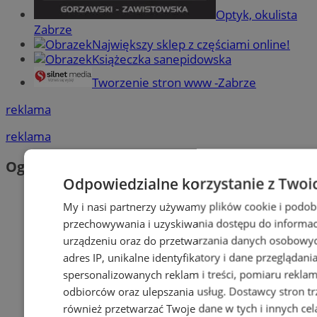
Optyk, okulista
Zabrze
Największy sklep z częściami online!
Książeczka sanepidowska
Tworzenie stron www -Zabrze
reklama
reklama
Ogłoszenia
Odpowiedzialne korzystanie z Twoi
My i nasi partnerzy używamy plików cookie i podob
przechowywania i uzyskiwania dostępu do informac
urządzeniu oraz do przetwarzania danych osobowych
adres IP, unikalne identyfikatory i dane przeglądani
spersonalizowanych reklam i treści, pomiaru reklam i
odbiorców oraz ulepszania usług.
Dostawcy stron tr
również przetwarzać Twoje dane w tych i innych cel