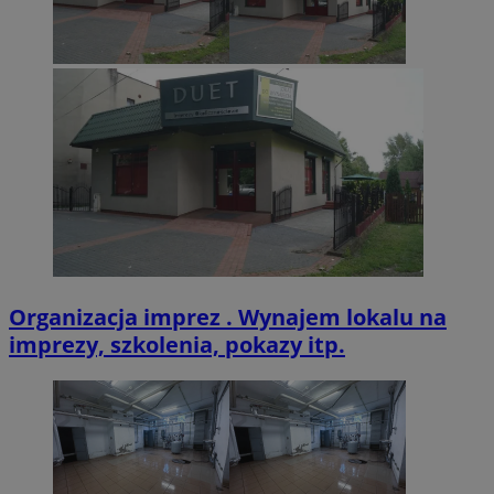
VISITOR_PRIVACY_METADATA
5 miesięcy 4
YouTube
tygodnie
.youtube.com
Organizacja imprez . Wynajem lokalu na
imprezy, szkolenia, pokazy itp.