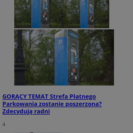
GORĄCY TEMAT
Strefa Płatnego
Parkowania zostanie poszerzona?
Zdecydują radni
4