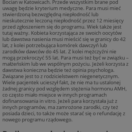
Bocian w Katowicach. Przede wszystkim brane pod
uwagę będzie kryterium medyczne. Para musi mieć
stwierdzoną bezwzględną niepłodność lub
nieskutecznie leczoną niepłodność przez 12 miesięcy
przed zgłoszeniem się do programu. Wiek także jest
tutaj ważny. Kobieta korzystająca ze swoich oocytów
lub dawstwa nasienia musi mieścić się w granicy do 42
lat, z kolei potrzebująca komórek dawczyń lub
zarodków dawców do 45 lat. Z kolei mężczyźni nie
mogą przekroczyć 55 lat. Para musi też być w związku –
małżeńskim lub we wspólnym pożyciu. Jeżeli korzysta z
dawstwa konieczna będzie też opinia psychologa.
Związane jest to z rodzicielstwem niegenetycznym.
Wiele pacjentek ucieszył fakt, że nie ma tu ustalonej
żadnej granicy pod względem stężenia hormonu AMH,
co często miało miejsce w innych programach
dofinansowania in vitro. Jeżeli para korzystała już z
innych programów, ma zamrożone zarodki, czy też
posiada dzieci, to także może starać się o refundację z
nowego programu rządowego.