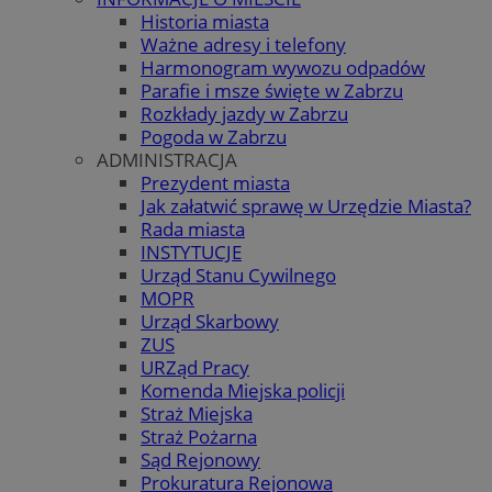
Historia miasta
Ważne adresy i telefony
Harmonogram wywozu odpadów
Parafie i msze święte w Zabrzu
Rozkłady jazdy w Zabrzu
Pogoda w Zabrzu
ADMINISTRACJA
Prezydent miasta
Jak załatwić sprawę w Urzędzie Miasta?
Rada miasta
INSTYTUCJE
Urząd Stanu Cywilnego
MOPR
Urząd Skarbowy
ZUS
URZąd Pracy
Komenda Miejska policji
Straż Miejska
Straż Pożarna
Sąd Rejonowy
Prokuratura Rejonowa