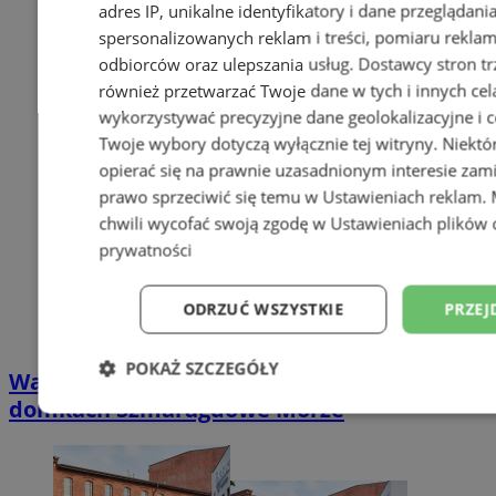
adres IP, unikalne identyfikatory i dane przeglądani
spersonalizowanych reklam i treści, pomiaru reklam i
odbiorców oraz ulepszania usług.
Dostawcy stron tr
również przetwarzać Twoje dane w tych i innych cel
wykorzystywać precyzyjne dane geolokalizacyjne i c
Twoje wybory dotyczą wyłącznie tej witryny. Niekt
opierać się na prawnie uzasadnionym interesie zami
prawo sprzeciwić się temu w
Ustawieniach reklam
.
chwili wycofać swoją zgodę w
Ustawieniach plików 
prywatności
ODRZUĆ WSZYSTKIE
PRZEJ
POKAŻ SZCZEGÓŁY
Wakacyjny wypoczynek nad Bałtykiem w
domkach Szmaragdowe Morze
Niezbędne
Wydajność
Targetowani