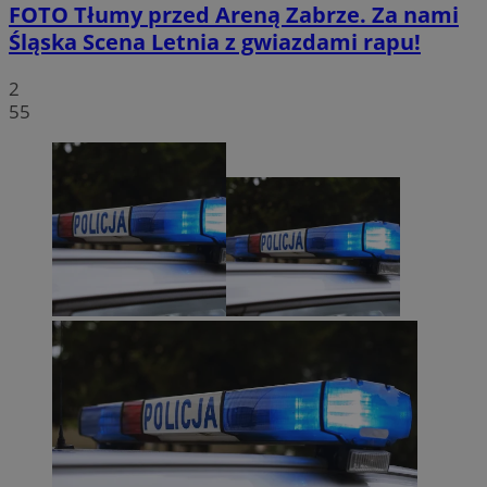
FOTO
Tłumy przed Areną Zabrze. Za nami
Śląska Scena Letnia z gwiazdami rapu!
2
55