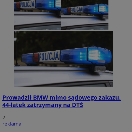
Prowadził BMW mimo sądowego zakazu.
44-latek zatrzymany na DTŚ
2
reklama