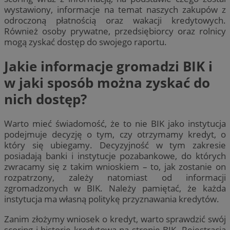
wystawiony, informacje na temat naszych zakupów z
odroczoną płatnością oraz wakacji kredytowych.
Również osoby prywatne, przedsiębiorcy oraz rolnicy
mogą zyskać dostęp do swojego raportu.
Jakie informacje gromadzi BIK i
w jaki sposób można zyskać do
nich dostęp?
Warto mieć świadomość, że to nie BIK jako instytucja
podejmuje decyzję o tym, czy otrzymamy kredyt, o
który się ubiegamy. Decyzyjność w tym zakresie
posiadają banki i instytucje pozabankowe, do których
zwracamy się z takim wnioskiem – to, jak zostanie on
rozpatrzony, zależy natomiast od informacji
zgromadzonych w BIK. Należy pamiętać, że każda
instytucja ma własną politykę przyznawania kredytów.
Zanim złożymy wniosek o kredyt, warto sprawdzić swój
scoring i historię kredytową na stronie BIK. Rejestracja