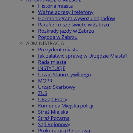
Historia miasta
Ważne adresy i telefony
Harmonogram wywozu odpadów
Parafie i msze święte w Zabrzu
Rozkłady jazdy w Zabrzu
Pogoda w Zabrzu
ADMINISTRACJA
Prezydent miasta
Jak załatwić sprawę w Urzędzie Miasta?
Rada miasta
INSTYTUCJE
Urząd Stanu Cywilnego
MOPR
Urząd Skarbowy
ZUS
URZąd Pracy
Komenda Miejska policji
Straż Miejska
Straż Pożarna
Sąd Rejonowy
Prokuratura Rejonowa