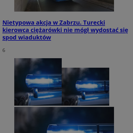
Nietypowa akcja w Zabrzu. Turecki
kierowca ciężarówki nie mógł wydostać się
spod wiaduktów
6