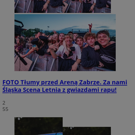
FOTO
Tłumy przed Areną Zabrze. Za nami
Śląska Scena Letnia z gwiazdami rapu!
2
55