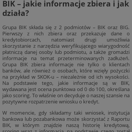
BIK – jakie informacje zbiera i jak
działa?
Grupa BIK składa się z 2 podmiotów – BIK oraz BIG.
Pierwszy z nich zbiera oraz przekazuje dane o
kredytobiorcach, natomiast drugi umożliwia
skorzystanie z narzędzia weryfikującego wiarygodność
płatniczą danej osoby lub podmiotu, a także gromadzi
informacje na temat przeterminowanych zadłużeń.
Grupa BIK zbiera informacje nie tylko o klientach
banków, ale również o osobach, które wzięły pożyczki
na przykład w SKOK-u – niezależnie od ich wysokości.
Na podstawie tego, jakie informacje są w BIK,
wydawana jest ocena punktowa od 0 do 100, określana
jako scoring. To właśnie on decyduje o naszej szansie na
pozytywne rozpatrzenie wniosku o kredyt.
W momencie, gdy składamy taki wniosek, instytucja
bankowa lub pozabankowa może skorzystać z Raportu
BIK, w którym znajdzie naszą historię kredytową,
scoring wraz z informacją, na podstawie czego został