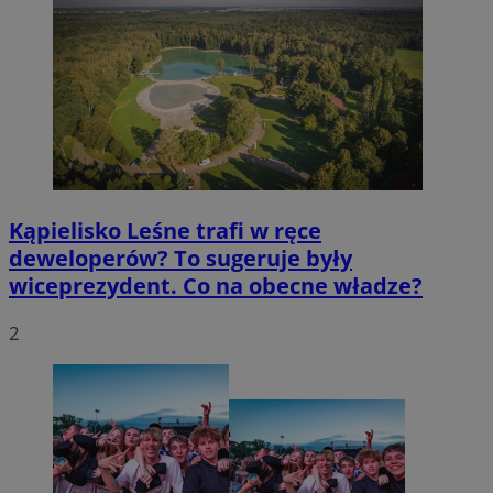
Kąpielisko Leśne trafi w ręce
deweloperów? To sugeruje były
wiceprezydent. Co na obecne władze?
2