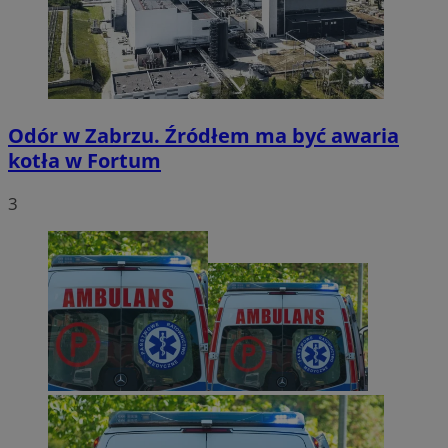
Odór w Zabrzu. Źródłem ma być awaria
kotła w Fortum
3