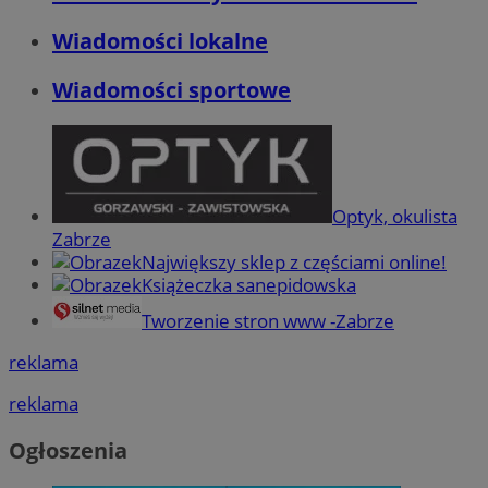
Wiadomości lokalne
Wiadomości sportowe
Optyk, okulista
Zabrze
Największy sklep z częściami online!
Książeczka sanepidowska
Tworzenie stron www -Zabrze
reklama
reklama
Ogłoszenia