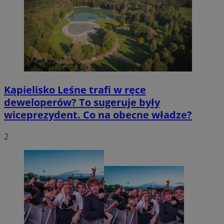
Kąpielisko Leśne trafi w ręce
deweloperów? To sugeruje były
wiceprezydent. Co na obecne władze?
2