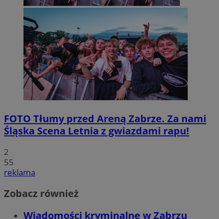
FOTO
Tłumy przed Areną Zabrze. Za nami
Śląska Scena Letnia z gwiazdami rapu!
2
55
reklama
Zobacz również
Wiadomości kryminalne w Zabrzu