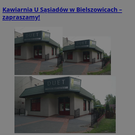
Inc.
.twitter.com
Kawiarnia U Sąsiadów w Bielszowicach –
zapraszamy!
CookieScriptConsent
4 tygodnie 2 dn
CookieScript
zabrze.com.pl
VISITOR_PRIVACY_METADATA
5 miesięcy 4
YouTube
tygodnie
.youtube.com