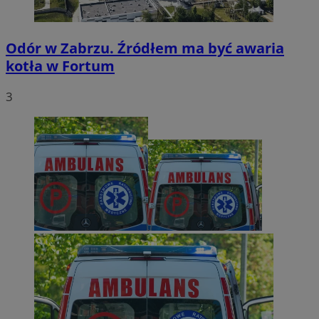
Odór w Zabrzu. Źródłem ma być awaria
kotła w Fortum
3