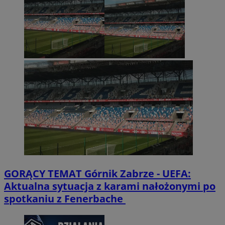
GORĄCY TEMAT
Górnik Zabrze - UEFA:
Aktualna sytuacja z karami nałożonymi po
spotkaniu z Fenerbache