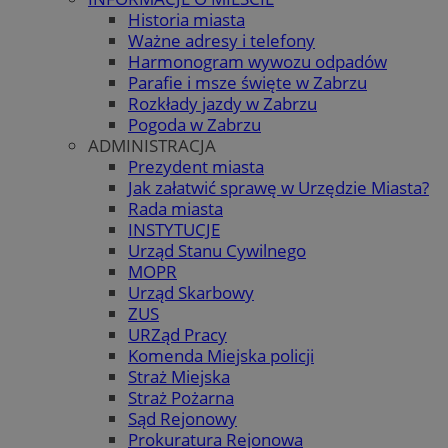
Historia miasta
Ważne adresy i telefony
Harmonogram wywozu odpadów
Parafie i msze święte w Zabrzu
Rozkłady jazdy w Zabrzu
Pogoda w Zabrzu
ADMINISTRACJA
Prezydent miasta
Jak załatwić sprawę w Urzędzie Miasta?
Rada miasta
INSTYTUCJE
Urząd Stanu Cywilnego
MOPR
Urząd Skarbowy
ZUS
URZąd Pracy
Komenda Miejska policji
Straż Miejska
Straż Pożarna
Sąd Rejonowy
Prokuratura Rejonowa