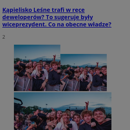
Kąpielisko Leśne trafi w ręce
deweloperów? To sugeruje były
wiceprezydent. Co na obecne władze?
2