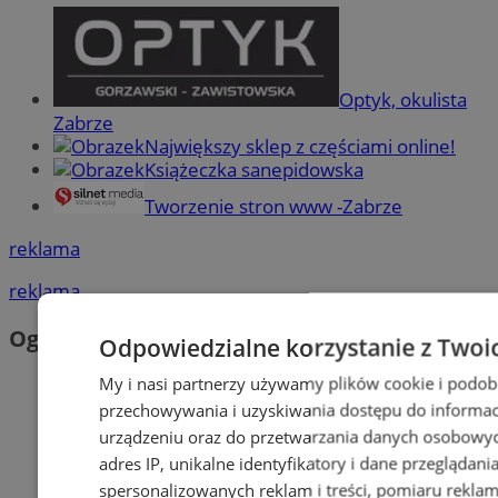
Optyk, okulista
Zabrze
Największy sklep z częściami online!
Książeczka sanepidowska
Tworzenie stron www -Zabrze
reklama
reklama
Ogłoszenia
Odpowiedzialne korzystanie z Twoi
My i nasi partnerzy używamy plików cookie i podob
przechowywania i uzyskiwania dostępu do informac
urządzeniu oraz do przetwarzania danych osobowych
adres IP, unikalne identyfikatory i dane przeglądani
spersonalizowanych reklam i treści, pomiaru reklam i