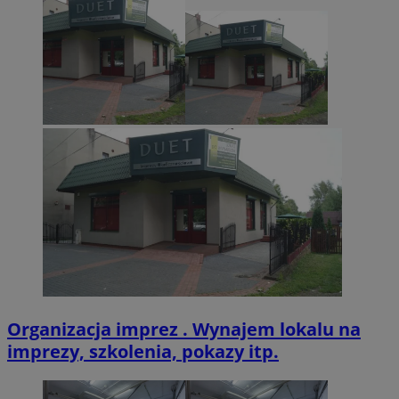
VISITOR_PRIVACY_METADATA
5 miesięcy 4
YouTube
tygodnie
.youtube.com
Organizacja imprez . Wynajem lokalu na
imprezy, szkolenia, pokazy itp.