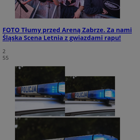
FOTO
Tłumy przed Areną Zabrze. Za nami
Śląska Scena Letnia z gwiazdami rapu!
2
55