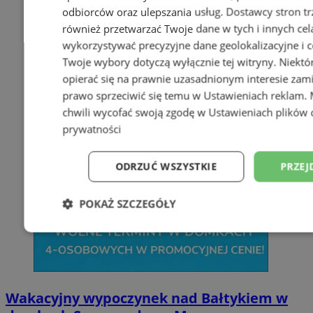
odbiorców oraz ulepszania usług.
Dostawcy stron tr
również przetwarzać Twoje dane w tych i innych cel
wykorzystywać precyzyjne dane geolokalizacyjne i c
Twoje wybory dotyczą wyłącznie tej witryny. Niekt
opierać się na prawnie uzasadnionym interesie zami
prawo sprzeciwić się temu w
Ustawieniach reklam
.
chwili wycofać swoją zgodę w
Ustawieniach plików 
prywatności
ODRZUĆ WSZYSTKIE
PRZEJ
POKAŻ SZCZEGÓŁY
Niezbędne
Wydajność
Targetowani
Niesklasyfikowane
Wakacyjny wypoczynek nad Bałtykiem w